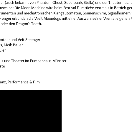
er (auch bekannt von Phantom Ghost, Superpunk, Stella) und der Theatermache
aschine: Die Moon Machine wird beim Festival Flurstücke erstmals in Betrieb g
strumenten und mechatronischen Klangautomaten, Sonnenschirm, Signalhörnern 
prenger erkunden die Welt Moondogs mit einer Auswahl seiner Werke, eigenen
 oder den Dragon’s Teeth.
ynther und Veit Sprenger
s, Meik Bauer
uler
ills und Theater im Pumpenhaus Münster
ste
 Tanz, Performance & Film