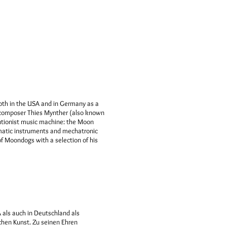
oth in the USA and in Germany as a
r, composer Thies Mynther (also known
ntionist music machine: the Moon
eumatic instruments and mechatronic
of Moondogs with a selection of his
als auch in Deutschland als
schen Kunst. Zu seinen Ehren