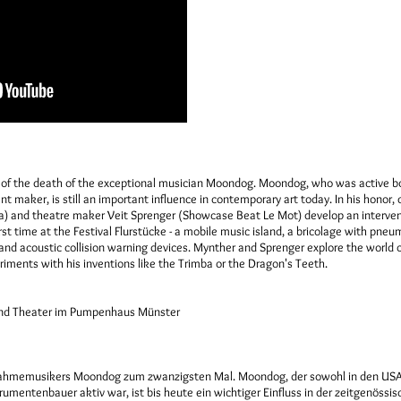
 of the death of the exceptional musician Moondog. Moondog, who was active b
ent maker, is still an important influence in contemporary art today. In his hono
a) and theatre maker Veit Sprenger (Showcase Beat Le Mot) develop an interve
irst time at the Festival Flurstücke - a mobile music island, a bricolage with pn
and acoustic collision warning devices. Mynther and Sprenger explore the world 
ments with his inventions like the Trimba or the Dragon's Teeth.
s and Theater im Pumpenhaus Münster
nahmemusikers Moondog zum zwanzigsten Mal. Moondog, der sowohl in den USA 
rumentenbauer aktiv war, ist bis heute ein wichtiger Einfluss in der zeitgenössi